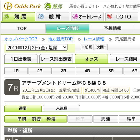
馬券が買える！レースが観れる！地方競
オッズパークTOP
地方競馬TOP
レース情報
荒尾競馬場
アチーブメントドリーム杯Ｃ８組Ｃ８
2011年12月2日(金)
荒尾:第7競走
ダ1400m
発走時間 14:00
天
賞金 1着 100,000円 2着 20,000円 3着 10,000円 4着 3,000円 5着 2,00
単勝・複勝