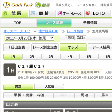
馬券が買える！レースが観れる！地方競
オッズパークTOP
地方競馬TOP
レース情報
荒尾競馬場
Ｃ１７組Ｃ１７
2011年9月29日(木)
荒尾:第1競走
ダ950m
発走時間 10:45
天候
賞金 1着 100,000円 2着 20,000円 3着 10,000円 4着 3,000円 5着 2,00
出走表