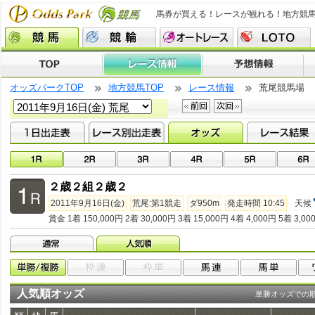
馬券が買える！レースが観れる！地方競
オッズパークTOP
地方競馬TOP
レース情報
荒尾競馬場
２歳２組２歳２
2011年9月16日(金)
荒尾:第1競走
ダ950m
発走時間 10:45
天候
賞金 1着 150,000円 2着 30,000円 3着 15,000円 4着 4,000円 5着 3,00
人気順オッズ
単勝オッズでの