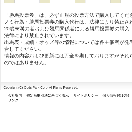
「勝馬投票券」は、必ず正規の投票方法で購入してくだ
ノミ行為・勝馬投票券の購入代行は、法律により禁止さ
20歳未満の者および競馬関係者による勝馬投票券の購入
法律により禁止されています。
出馬表・成績・オッズ等の情報については各主催者が発
合してください。
情報の内容および更新には万全を期しておりますがそれ
のではありません。
Copyright (C) Odds Park Corp. All Rights Reserved.
会社案内
特定商取引法に基づく表示
サイトポリシー
個人情報保護方針
リンク