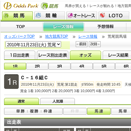
馬券が買える！レースが観れる！地方競
オッズパークTOP
地方競馬TOP
レース情報
荒尾競馬場
Ｃ－１６組Ｃ
2010年11月23日(火)
荒尾:第1競走
ダ950m
発走時間 10:45
天
賞金 1着 100,000円 2着 20,000円 3着 10,000円 4着 3,000円
出走表