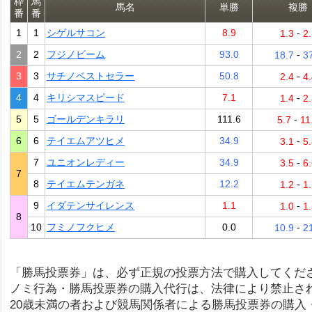
枠
馬
馬名
単勝
複勝
番
番
1
1
シゲルサコン
8.9
-
1.3
2.
2
2
フジノビーム
93.0
-
18.7
3
3
3
サチノベストセラー
50.8
-
2.4
4.
4
4
キリシマスピード
7.1
-
1.4
2.
5
5
ゴールデンキラリ
111.6
-
5.7
11
6
6
テイエムアツヒメ
34.9
-
3.1
5.
7
ユニオンレディー
34.9
-
3.5
6.
7
8
テイエムテンガネ
12.2
-
1.2
1.
9
イダテンサイレンス
1.1
-
1.0
1.
8
10
フミノフクヒメ
0.0
-
10.9
2
「勝馬投票券」は、必ず正規の投票方法で購入してくだ
ノミ行為・勝馬投票券の購入代行は、法律により禁止さ
20歳未満の者および競馬関係者による勝馬投票券の購入