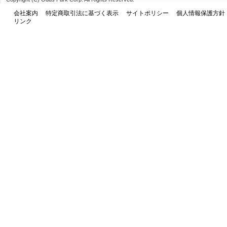
会社案内
特定商取引法に基づく表示
サイトポリシー
個人情報保護方針
リンク