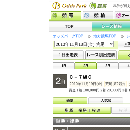
馬券が買
オッズパークTOP
地方競馬TOP
Ｃ－７組Ｃ
2010年11月19日(金)
荒尾:第2競走
賞金 1着 100,000円 2着 20,000円 3着 1
単勝・複勝