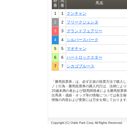
枠
馬
馬名
番
番
1
1
クンチャン
2
2
フリークジェンヌ
3
3
グランドフェアリー
4
4
シルバースパーク
5
5
マオチャン
6
6
ハートロックスター
7
7
シカゴブルース
「勝馬投票券」は、必ず正規の投票方法で購入し
ノミ行為・勝馬投票券の購入代行は、法律により
20歳未満の者および競馬関係者による勝馬投票
出馬表・成績・オッズ等の情報については各主催
情報の内容および更新には万全を期しております
Copyright (C) Odds Park Corp. All Rights Reserved.