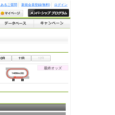
くあるご質問
新規会員登録(無料)
ログイン
最終オッズ