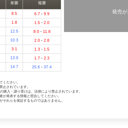
単勝
複勝
発売が
8.5
-
6.7
9.9
1.8
-
1.5
2.0
12.5
-
8.0
11.8
10.3
-
2.0
2.8
3.1
-
1.3
1.5
13.0
-
1.7
2.3
14.7
-
25.6
37.4
てください。
禁止されています。
券の購入・譲り受けは、法律により禁止されています。
者が発表する情報と照合してください。
がそれらを保証するものではありません。