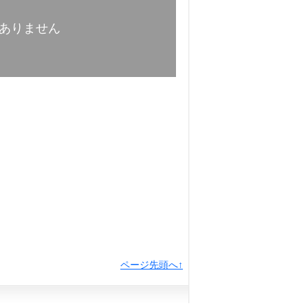
ありません
ページ先頭へ↑