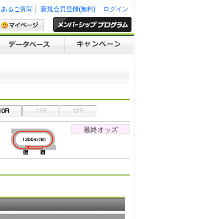
くあるご質問
新規会員登録(無料)
ログイン
最終オッズ