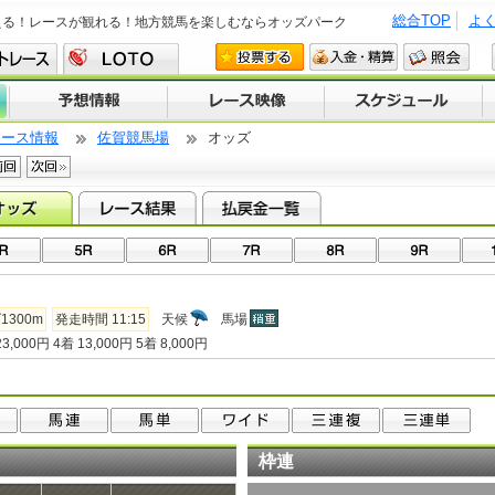
総合TOP
よ
える！レースが観れる！地方競馬を楽しむならオッズパーク
レース情報
佐賀競馬場
オッズ
1300m
発走時間 11:15
天候
馬場
3,000円 4着 13,000円 5着 8,000円
枠連