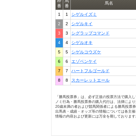
枠
馬
馬名
番
番
1
1
シゲルイズミ
2
2
シゲルキイ
3
3
シグラップコマンド
4
4
シゲルオキ
5
5
シゲルコウズケ
6
6
エゾベンケイ
7
7
ハートフルゴールド
8
8
スカーレットエール
「勝馬投票券」は、必ず正規の投票方法で購入し
ノミ行為・勝馬投票券の購入代行は、法律により
20歳未満の者および競馬関係者による勝馬投票
出馬表・成績・オッズ等の情報については各主催
情報の内容および更新には万全を期しております