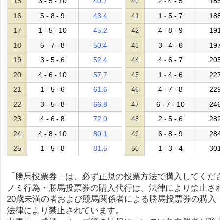
15
3 - 5 - 10
40.7
40
2 - 4 - 5
185
16
5 - 8 - 9
43.4
41
1 - 5 - 7
188
17
1 - 5 - 10
45.2
42
4 - 8 - 9
191
18
5 - 7 - 8
50.4
43
3 - 4 - 6
197
19
3 - 5 - 6
52.4
44
4 - 6 - 7
205
20
4 - 6 - 10
57.7
45
1 - 4 - 6
227
21
1 - 5 - 6
61.6
46
4 - 7 - 8
229
22
3 - 5 - 8
66.8
47
6 - 7 - 10
246
23
4 - 6 - 8
72.0
48
2 - 5 - 6
282
24
4 - 8 - 10
80.1
49
6 - 8 - 9
284
25
1 - 5 - 8
81.5
50
1 - 3 - 4
301
「勝馬投票券」は、必ず正規の投票方法で購入してくだ
ノミ行為・勝馬投票券の購入代行は、法律により禁止さ
20歳未満の者および競馬関係者による勝馬投票券の購入
法律により禁止されています。