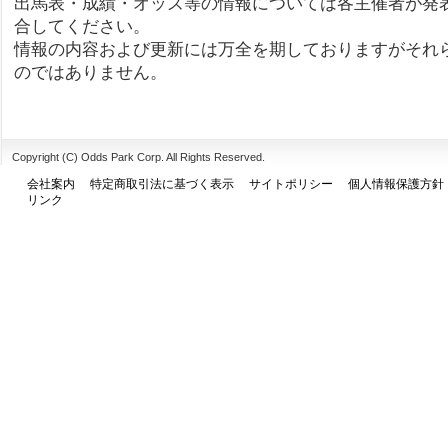
出馬表・成績・オッズ等の情報については各主催者が発
合してください。
情報の内容および更新には万全を期しておりますがそれ
のではありません。
Copyright (C) Odds Park Corp. All Rights Reserved.
会社案内
特定商取引法に基づく表示
サイトポリシー
個人情報保護方針
リンク