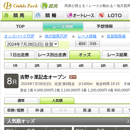
馬券が買える！レースが観れる！地方競
オッズパークTOP
地方競馬TOP
レース情報
佐賀競馬場
吉野ヶ里記念オープン
2024年7月28日(日)
佐賀:第8競走
ダ1400m
発走時間 19:15
天
賞金 1着 6,000,000円 2着 2,100,000円 3着 1,200,000円 4着 900,000
人気順オッズ
上