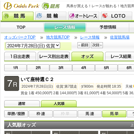
馬券が買える！レースが観れる！地方競
オッズパークTOP
地方競馬TOP
レース情報
佐賀競馬場
いて座特選Ｃ２
2024年7月28日(日)
佐賀:第7競走
ダ900m
発走時間 18:35
天候
賞金 1着 450,000円 2着 144,000円 3着 81,000円 4着 54,000円 5着 36
人気順オッズ
上