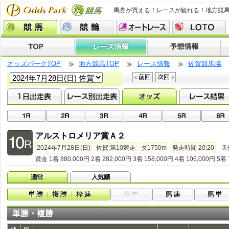
馬券が買える！レースが観れる！地方競
オッズパークTOP
地方競馬TOP
レース情報
佐賀競馬場
アルストロメリア賞Ａ２
2024年7月28日(日)
佐賀:第10競走
ダ1750m
発走時間 20:20
天
賞金 1着 880,000円 2着 282,000円 3着 158,000円 4着 106,000円 5着 
単勝・複勝