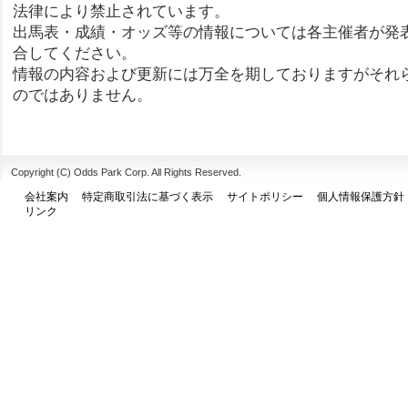
法律により禁止されています。
出馬表・成績・オッズ等の情報については各主催者が発
合してください。
情報の内容および更新には万全を期しておりますがそれ
のではありません。
Copyright (C) Odds Park Corp. All Rights Reserved.
会社案内
特定商取引法に基づく表示
サイトポリシー
個人情報保護方針
リンク