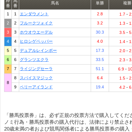
枠
馬
馬名
単勝
複勝
番
番
1
1
エンダウメント
2.8
-
1.7
2
2
2
フルークツォイク
3.2
-
1.3
1
3
3
ホウオウエーデル
30.3
-
3.5
5
4
4
ヒロシゲペッパー
4.0
-
1.4
1
5
5
デュアルレインボー
17.3
-
2.0
2
6
6
グランツエクラ
33.5
-
2.3
3
7
7
ライジングセーラ
51.1
-
6.9
10
8
スパイスマジック
6.4
-
1.5
2
8
9
ペリーアイランド
19.4
-
4.2
6
「勝馬投票券」は、必ず正規の投票方法で購入してくだ
ノミ行為・勝馬投票券の購入代行は、法律により禁止さ
20歳未満の者および競馬関係者による勝馬投票券の購入