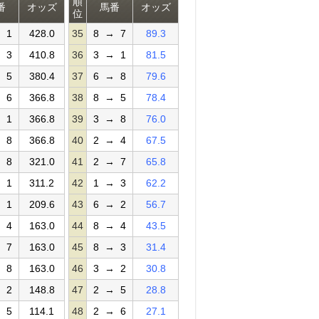
順
番
オッズ
馬番
オッズ
位
 1
428.0
35
8 → 7
89.3
 3
410.8
36
3 → 1
81.5
 5
380.4
37
6 → 8
79.6
 6
366.8
38
8 → 5
78.4
 1
366.8
39
3 → 8
76.0
 8
366.8
40
2 → 4
67.5
 8
321.0
41
2 → 7
65.8
 1
311.2
42
1 → 3
62.2
 1
209.6
43
6 → 2
56.7
 4
163.0
44
8 → 4
43.5
 7
163.0
45
8 → 3
31.4
 8
163.0
46
3 → 2
30.8
 2
148.8
47
2 → 5
28.8
 5
114.1
48
2 → 6
27.1