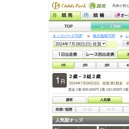
馬券が買
オッズパークTOP
地方競馬TOP
２歳－３組２歳
2024年7月28日(日)
佐賀:第1競走
ダ
賞金 1着 600,000円 2着 192,000円 3着 
人気順オッズ