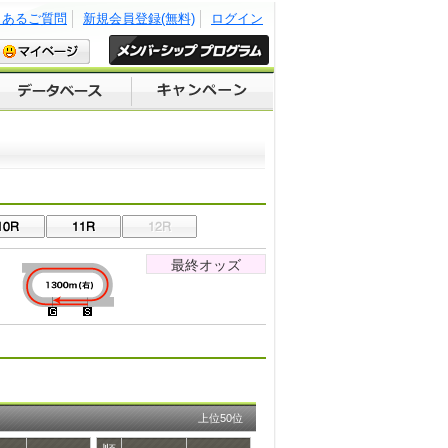
くあるご質問
新規会員登録(無料)
ログイン
最終オッズ
上位50位