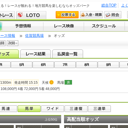
総合TOP
よ
える！レースが観れる！地方競馬を楽しむならオッズパーク
レース情報
佐賀競馬場
オッズ
1300m
発走時間 15:15
天候
馬場
108,000円 4着 72,000円 5着 48,000円
高配当順オッズ
上位50位