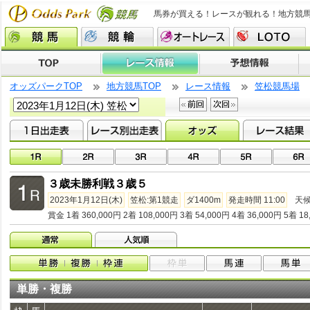
馬券が買える！レースが観れる！地方競
オッズパークTOP
地方競馬TOP
レース情報
笠松競馬場
３歳未勝利戦３歳５
2023年1月12日(木)
笠松:第1競走
ダ1400m
発走時間 11:00
天
賞金 1着 360,000円 2着 108,000円 3着 54,000円 4着 36,000円 5着 18
単勝・複勝