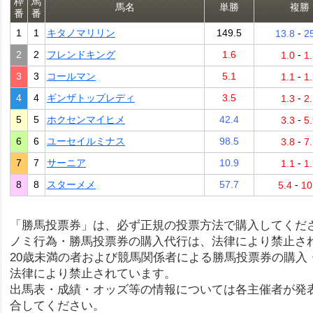
枠
馬
馬名
単勝
複勝
番
番
1
1
キタノマリリン
149.5
-
13.8
2
2
2
フレンドキング
1.6
-
1.0
1
3
3
コールマン
5.1
-
1.1
1
4
4
ギンザトップレディ
3.5
-
1.3
2
5
5
ホクセンマイヒメ
42.4
-
3.3
5
6
6
ユーセイルミナス
98.5
-
3.8
7
7
7
サーニア
10.9
-
1.1
1
8
8
スターメメ
57.7
-
5.4
10
「勝馬投票券」は、必ず正規の投票方法で購入してくだ
ノミ行為・勝馬投票券の購入代行は、法律により禁止さ
20歳未満の者および競馬関係者による勝馬投票券の購入
法律により禁止されています。
出馬表・成績・オッズ等の情報については各主催者が発
合してください。