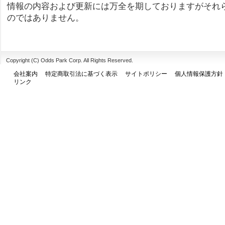
情報の内容および更新には万全を期しておりますがそれ
のではありません。
Copyright (C) Odds Park Corp. All Rights Reserved.
会社案内
特定商取引法に基づく表示
サイトポリシー
個人情報保護方針
リンク