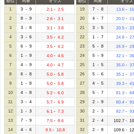
順位
馬番
オッズ
順位
馬番
オッズ
1
3 - 9
-
19
7 - 8
-
2.1
2.5
13.6
15
2
8 - 9
-
20
4 - 7
-
2.6
3.1
20.0
21
3
3 - 8
-
21
3 - 5
-
3.1
3.8
20.5
23
4
3 - 6
-
22
1 - 7
-
3.5
4.2
24.8
27
5
6 - 9
-
23
5 - 8
-
3.5
4.2
26.9
29
6
1 - 9
-
24
5 - 9
-
4.0
4.6
32.1
36
7
4 - 9
-
25
1 - 5
-
4.0
4.7
35.0
37
8
6 - 8
-
26
5 - 6
-
5.0
5.8
35.1
37
9
1 - 8
-
27
4 - 5
-
5.0
5.8
39.3
41
10
4 - 8
-
28
5 - 7
-
5.2
6.0
81.3
84
11
3 - 4
-
29
2 - 9
-
5.7
6.9
80.4
91
12
1 - 3
-
30
2 - 3
-
6.1
7.3
82.7
93
13
7 - 9
-
31
2 - 4
-
7.5
8.6
102.7
10
14
4 - 6
-
32
2 - 8
-
9.5
10.8
109.6
12