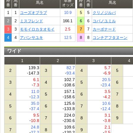
枠
馬
単勝
枠
馬
馬名
馬名
番
番
オッズ
番
番
1
1
コーズオブラブ
10.9
5
5
クリノジルバ
2
2
ミスフレンド
166.1
6
6
コパノユミル
3
3
モモイロカタオモイ
2.5
7
7
カーボナード
4
4
アバンサユキ
12.5
8
8
コンチアフタヌーン
ワイド
1
2
3
4
139.3
82.7
5.7
2
3
4
5
-
-
-
147.3
93.4
6.9
6.1
102.7
20.5
3
4
5
6
-
-
-
7.3
108.6
23.4
11.0
157.1
3.5
4
5
6
7
-
-
-
12.3
158.6
4.2
35.0
125.6
10.6
5
6
7
8
-
-
-
37.4
133.8
12.4
9.5
224.0
3.1
6
7
8
9
-
-
-
10.8
230.6
3.8
24.8
109.6
2.1
7
8
9
-
-
-
27.2
120.2
2.5