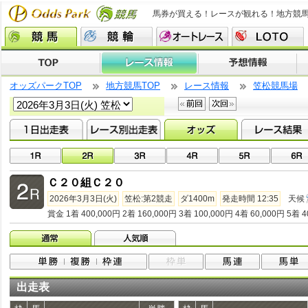
馬券が買える！レースが観れる！地方競
オッズパークTOP
地方競馬TOP
レース情報
笠松競馬場
Ｃ２０組Ｃ２０
2026年3月3日(火)
笠松:第2競走
ダ1400m
発走時間 12:35
天候
賞金 1着 400,000円 2着 160,000円 3着 100,000円 4着 60,000円 5着 4
出走表