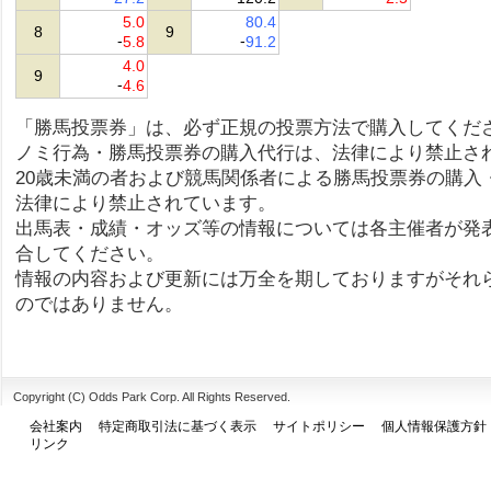
5.0
80.4
8
9
-
-
5.8
91.2
4.0
9
-
4.6
「勝馬投票券」は、必ず正規の投票方法で購入してくだ
ノミ行為・勝馬投票券の購入代行は、法律により禁止さ
20歳未満の者および競馬関係者による勝馬投票券の購入
法律により禁止されています。
出馬表・成績・オッズ等の情報については各主催者が発
合してください。
情報の内容および更新には万全を期しておりますがそれ
のではありません。
Copyright (C) Odds Park Corp. All Rights Reserved.
会社案内
特定商取引法に基づく表示
サイトポリシー
個人情報保護方針
リンク