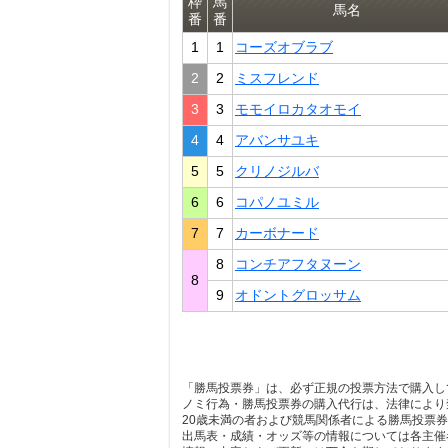
枠
馬
馬名
番
番
1
1
コーズオブラブ
2
2
ミスフレンド
3
3
モモイロカタオモイ
4
4
アバンサユキ
5
5
クリノジルバ
6
6
コパノユミル
7
7
カーボナード
8
コンチアフタヌーン
8
9
オドントグロッサム
「勝馬投票券」は、必ず正規の投票方法で購入し
ノミ行為・勝馬投票券の購入代行は、法律により
20歳未満の者および競馬関係者による勝馬投票
出馬表・成績・オッズ等の情報については各主催