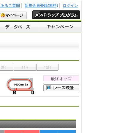
くあるご質問
新規会員登録(無料)
ログイン
最終オッズ