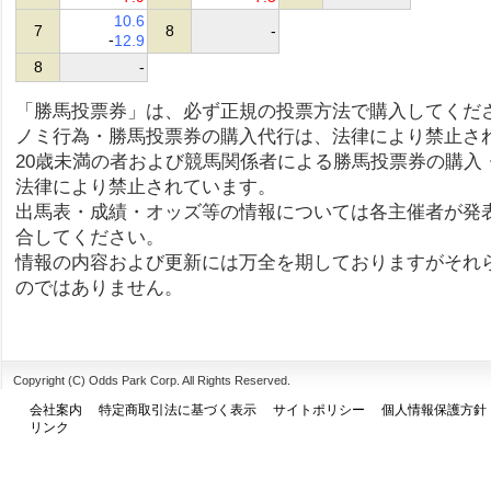
10.6
7
8
-
-
12.9
8
-
「勝馬投票券」は、必ず正規の投票方法で購入してくだ
ノミ行為・勝馬投票券の購入代行は、法律により禁止さ
20歳未満の者および競馬関係者による勝馬投票券の購入
法律により禁止されています。
出馬表・成績・オッズ等の情報については各主催者が発
合してください。
情報の内容および更新には万全を期しておりますがそれ
のではありません。
Copyright (C) Odds Park Corp. All Rights Reserved.
会社案内
特定商取引法に基づく表示
サイトポリシー
個人情報保護方針
リンク