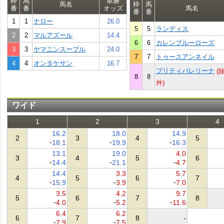
枠
馬
単勝
馬名
枠
馬
番
番
オッズ
馬名
番
番
1
1
ナロー
26.0
5
5
ランディス
2
2
マルアズール
14.4
6
6
カレンブルーローズ
3
3
ヤマニンスープル
24.0
7
7
トゥースアンネイル
4
4
オンタケサン
16.7
プリティバレリーナ
(
8
8
外)
ワイド
1
2
3
4
16.2
18.0
14.9
2
3
4
5
-
-
-
18.1
19.9
16.3
13.1
19.0
4.0
3
4
5
6
-
-
-
14.4
21.1
4.7
14.4
3.3
5.7
4
5
6
7
-
-
-
15.9
3.9
7.0
3.5
4.2
9.7
5
6
7
8
-
-
-
4.0
5.2
11.6
6.4
6.2
6
7
8
-
-
-
7.9
7.5