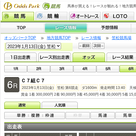
馬券が買える！レースが観れる！地方競
オッズパークTOP
地方競馬TOP
レース情報
笠松競馬場
Ｃ７組Ｃ７
2023年1月13日(金)
笠松:第6競走
ダ1600m
発走時間 13:40
天
賞金 1着 300,000円 2着 90,000円 3着 45,000円 4着 30,000円 5着 15,
出走表