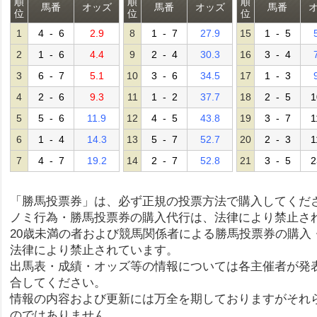
順
順
順
馬番
オッズ
馬番
オッズ
馬番
位
位
位
1
4 - 6
2.9
8
1 - 7
27.9
15
1 - 5
2
1 - 6
4.4
9
2 - 4
30.3
16
3 - 4
3
6 - 7
5.1
10
3 - 6
34.5
17
1 - 3
4
2 - 6
9.3
11
1 - 2
37.7
18
2 - 5
1
5
5 - 6
11.9
12
4 - 5
43.8
19
3 - 7
1
6
1 - 4
14.3
13
5 - 7
52.7
20
2 - 3
1
7
4 - 7
19.2
14
2 - 7
52.8
21
3 - 5
2
「勝馬投票券」は、必ず正規の投票方法で購入してくだ
ノミ行為・勝馬投票券の購入代行は、法律により禁止さ
20歳未満の者および競馬関係者による勝馬投票券の購入
法律により禁止されています。
出馬表・成績・オッズ等の情報については各主催者が発
合してください。
情報の内容および更新には万全を期しておりますがそれ
のではありません。