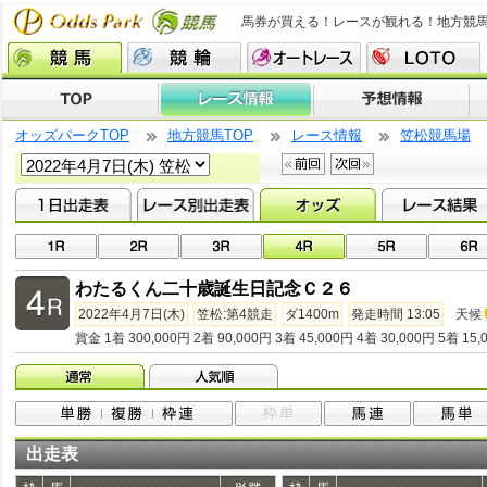
馬券が買える！レースが観れる！地方競
オッズパークTOP
地方競馬TOP
レース情報
笠松競馬場
わたるくん二十歳誕生日記念Ｃ２６
2022年4月7日(木)
笠松:第4競走
ダ1400m
発走時間 13:05
天候
賞金 1着 300,000円 2着 90,000円 3着 45,000円 4着 30,000円 5着 15,
出走表