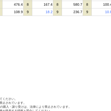
476.4
8
167.4
8
580.7
8
100.
108.9
9
18.2
9
236.7
9
10.
てください。
禁止されています。
券の購入・譲り受けは、法律により禁止されています。
者が発表する情報と照合してください。