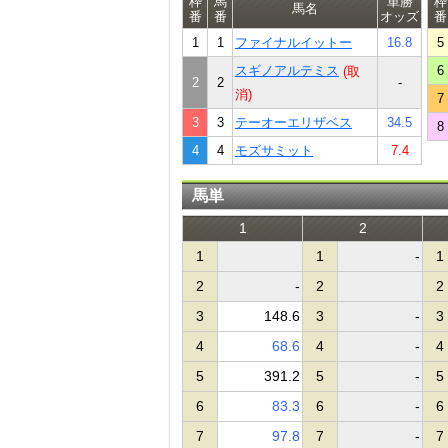
枠
馬
単勝
枠
馬名
番
番
オッズ
番
1
1
ファイナルイットー
16.8
5
スギノアルテミス
6
(取
2
2
-
消)
7
3
3
テーオーエリザベス
34.5
8
4
4
モズサミット
7.4
馬単
1
2
1
1
-
1
2
-
2
2
3
148.6
3
-
3
4
68.6
4
-
4
5
391.2
5
-
5
6
83.3
6
-
6
7
97.8
7
-
7