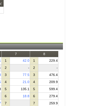
勝
ズ
7
8
1
1
42.0
1
229.4
-
2
-
2
-
8
3
77.5
3
476.4
5
4
21.0
4
209.9
8
5
135.1
5
599.4
6
18.8
6
279.4
7
7
7
259.9