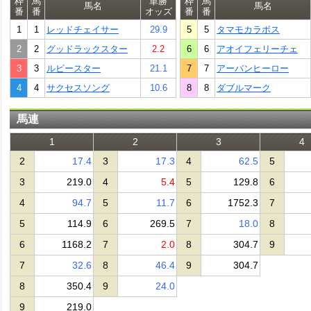
枠
馬
単勝
枠
馬
馬名
馬名
番
番
オッズ
番
番
1
1
レッドチェイサー
29.9
5
5
タマモカラボス
2
2
グッドラックスター
2.2
6
6
アオイフェリーチェ
3
3
ルビースター
21.1
7
7
アーバンヒーロー
4
4
サクセスソング
10.6
8
8
ダブルマーク
馬連
1
2
3
4
2
17.4
3
17.3
4
62.5
5
3
219.0
4
5.4
5
129.8
6
4
94.7
5
11.7
6
1752.3
7
5
114.9
6
269.5
7
18.0
8
6
1168.2
7
2.0
8
304.7
9
7
32.6
8
46.4
9
304.7
8
350.4
9
24.0
9
219.0