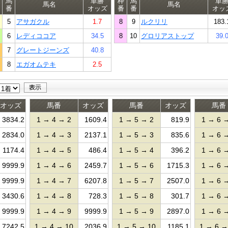
馬
単勝
枠
馬
単
馬名
馬名
番
オッズ
番
番
オッ
5
アサガクル
1.7
8
9
ルクリリ
183.
6
レディココア
34.5
8
10
グロリアストップ
39.
7
グレートジーンズ
40.8
8
エガオムテキ
2.5
オッズ
馬番
オッズ
馬番
オッズ
馬番
3834.2
1 → 4 → 2
1609.4
1 → 5 → 2
819.9
1 → 6 
2834.0
1 → 4 → 3
2137.1
1 → 5 → 3
835.6
1 → 6 
1174.4
1 → 4 → 5
486.4
1 → 5 → 4
396.2
1 → 6 
9999.9
1 → 4 → 6
2459.7
1 → 5 → 6
1715.3
1 → 6 
9999.9
1 → 4 → 7
6207.8
1 → 5 → 7
2507.0
1 → 6 
3430.6
1 → 4 → 8
728.3
1 → 5 → 8
301.7
1 → 6 
9999.9
1 → 4 → 9
9999.9
1 → 5 → 9
2897.0
1 → 6 
7242.5
1 → 4 → 10
2036.9
1 → 5 → 10
1185.1
1 → 6 →