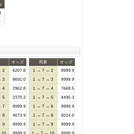
勝
ズ
1
0
オッズ
馬番
オッズ
→ 2
6207.8
1 → 7 → 2
9999.9
→ 3
8691.0
1 → 7 → 3
9999.9
→ 4
2962.8
1 → 7 → 4
7668.5
→ 5
2370.2
1 → 7 → 5
4495.3
→ 7
9999.9
1 → 7 → 6
9999.9
→ 8
4073.9
1 → 7 → 8
5014.0
→ 9
9999.9
1 → 7 → 9
9999.9
 10
9999.9
1 → 7 → 10
9999.9