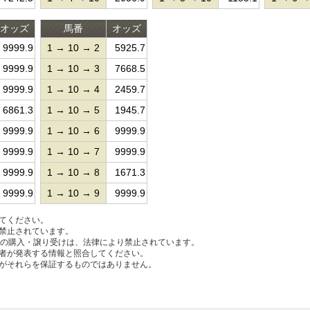
オッズ
馬番
オッズ
9999.9
1 → 10 → 2
5925.7
9999.9
1 → 10 → 3
7668.5
9999.9
1 → 10 → 4
2459.7
6861.3
1 → 10 → 5
1945.7
9999.9
1 → 10 → 6
9999.9
9999.9
1 → 10 → 7
9999.9
9999.9
1 → 10 → 8
1671.3
9999.9
1 → 10 → 9
9999.9
てください。
禁止されています。
券の購入・譲り受けは、法律により禁止されています。
者が発表する情報と照合してください。
がそれらを保証するものではありません。