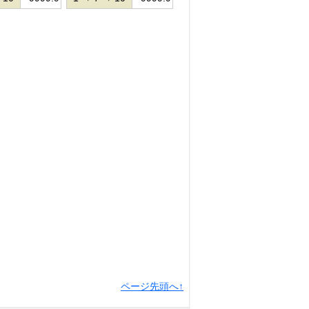
ページ先頭へ↑