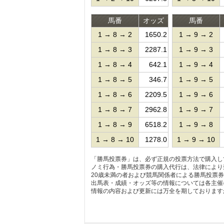
馬番
オッズ
馬番
1 → 8 → 2
1650.2
1 → 9 → 2
1 → 8 → 3
2287.1
1 → 9 → 3
1 → 8 → 4
642.1
1 → 9 → 4
1 → 8 → 5
346.7
1 → 9 → 5
1 → 8 → 6
2209.5
1 → 9 → 6
1 → 8 → 7
2962.8
1 → 9 → 7
1 → 8 → 9
6518.2
1 → 9 → 8
1 → 8 → 10
1278.0
1 → 9 → 10
「勝馬投票券」は、必ず正規の投票方法で購入し
ノミ行為・勝馬投票券の購入代行は、法律により
20歳未満の者および競馬関係者による勝馬投票
出馬表・成績・オッズ等の情報については各主催
情報の内容および更新には万全を期しております