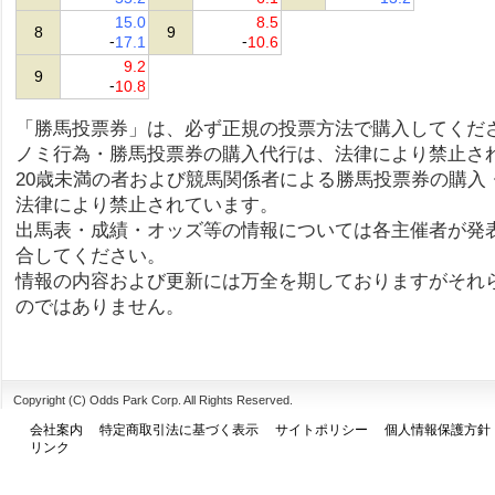
15.0
8.5
8
9
-
-
17.1
10.6
9.2
9
-
10.8
「勝馬投票券」は、必ず正規の投票方法で購入してくだ
ノミ行為・勝馬投票券の購入代行は、法律により禁止さ
20歳未満の者および競馬関係者による勝馬投票券の購入
法律により禁止されています。
出馬表・成績・オッズ等の情報については各主催者が発
合してください。
情報の内容および更新には万全を期しておりますがそれ
のではありません。
Copyright (C) Odds Park Corp. All Rights Reserved.
会社案内
特定商取引法に基づく表示
サイトポリシー
個人情報保護方針
リンク