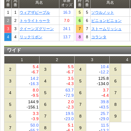
枠
馬
単勝
枠
馬
馬名
馬名
番
番
オッズ
番
番
1
1
ウィアザピープル
16.3
5
5
ソウルノット
2
2
トゥライトゥーラ
7.0
6
6
ピニョンピニョン
3
3
クイーンズグリーン
24.1
7
7
ストームリッシュ
4
4
リックリボン
13.7
8
8
コランタ
ワイド
1
2
3
4
5.4
5.5
10.4
2
3
4
5
-
-
-
6.7
6.7
12.2
14.2
3.5
125.8
3
4
5
6
-
-
-
16.3
4.3
134.0
8.0
63.7
3.7
4
5
6
7
-
-
-
9.5
72.9
4.4
144.9
2.0
39.8
5
6
7
8
-
-
-
156.1
2.3
43.5
3.3
19.5
25.7
6
7
8
9
-
-
-
3.9
23.0
29.0
50.0
5.1
11.5
7
8
9
-
-
-
55.2
6.1
13.2