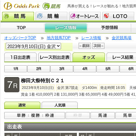
馬券が買える！レースが観れる！地方競
オッズパークTOP
地方競馬TOP
レース情報
金沢競馬場
柳田大祭特別Ｃ２１
2023年9月10日(日)
金沢:第7競走
ダ1400m
発走時間 16:05
天
賞金 1着 410,000円 2着 131,000円 3着 65,000円 4着 49,000円 5着 41
出走表