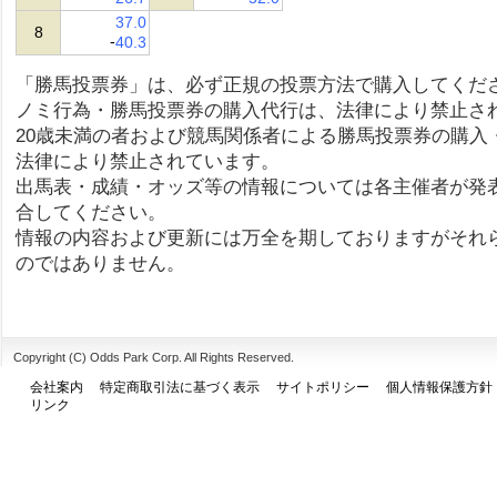
37.0
8
-
40.3
「勝馬投票券」は、必ず正規の投票方法で購入してくだ
ノミ行為・勝馬投票券の購入代行は、法律により禁止さ
20歳未満の者および競馬関係者による勝馬投票券の購入
法律により禁止されています。
出馬表・成績・オッズ等の情報については各主催者が発
合してください。
情報の内容および更新には万全を期しておりますがそれ
のではありません。
Copyright (C) Odds Park Corp. All Rights Reserved.
会社案内
特定商取引法に基づく表示
サイトポリシー
個人情報保護方針
リンク