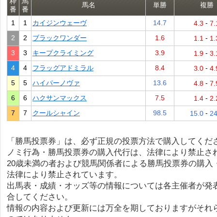
枠
馬
馬名
単勝
複勝
番
番
1
1
カイジンウェーヴ
14.7
-
4.3
7.
2
2
ブラックワンダー
1.6
-
1.1
1.
3
3
キープクライミング
3.9
-
1.9
3.
4
4
フラッグアドミラル
8.4
-
3.0
4.
5
5
ハイパーノヴァ
13.6
-
4.8
7.
6
6
ハクサンマックス
7.5
-
1.4
2.
7
7
クールシャイン
98.5
-
15.0
24
「勝馬投票券」は、必ず正規の投票方法で購入してくだ
ノミ行為・勝馬投票券の購入代行は、法律により禁止さ
20歳未満の者および競馬関係者による勝馬投票券の購入
法律により禁止されています。
出馬表・成績・オッズ等の情報については各主催者が発
合してください。
情報の内容および更新には万全を期しておりますがそれ