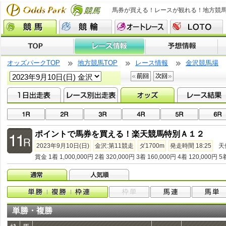
馬券が買える！レースが観れる！地方競
オッズパークTOP
地方競馬TOP
レース情報
金沢競馬場
ポイントで馬券を買える！楽天競馬特別Ａ１２
2023年9月10日(日)
金沢:第11競走
ダ1700m
発走時間 18:25
天
賞金 1着 1,000,000円 2着 320,000円 3着 160,000円 4着 120,000円 5
単勝・複勝