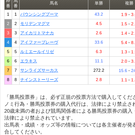
枠
馬
馬名
単勝
複勝
番
番
1
1
パウンシングプーマ
43.2
-
1.9
3
2
2
モリデンマグマ
4.5
-
1.5
2
3
3
アイカリトマナカ
2.6
-
1.4
2
4
4
アイファーブレーヴ
33.6
-
5.4
8
5
5
ルミエールイリゼ
6.3
-
1.3
1
6
6
エラキス
11.1
-
2.0
3
7
7
サンライズサーカス
272.2
-
15.6
2
8
8
ナインストーリーズ
2.8
-
1.1
1
「勝馬投票券」は、必ず正規の投票方法で購入してくだ
ノミ行為・勝馬投票券の購入代行は、法律により禁止さ
20歳未満の者および競馬関係者による勝馬投票券の購入
法律により禁止されています。
出馬表・成績・オッズ等の情報については各主催者が発
合してください。