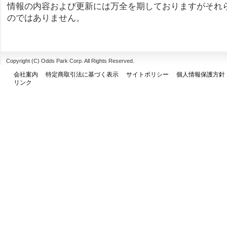
情報の内容および更新には万全を期しておりますがそれ
のではありません。
Copyright (C) Odds Park Corp. All Rights Reserved.
会社案内
特定商取引法に基づく表示
サイトポリシー
個人情報保護方針
リンク