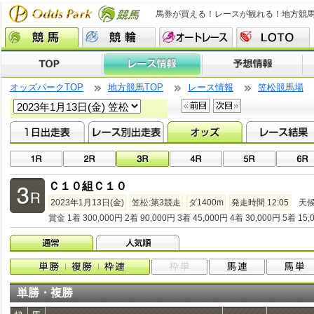
馬券が買える！レースが観れる！地方競
オッズパークTOP
地方競馬TOP
レース情報
笠松競馬場
Ｃ１０組Ｃ１０
2023年1月13日(金)
笠松:第3競走
ダ1400m
発走時間 12:05
天
賞金 1着 300,000円 2着 90,000円 3着 45,000円 4着 30,000円 5着 15,
単勝・複勝