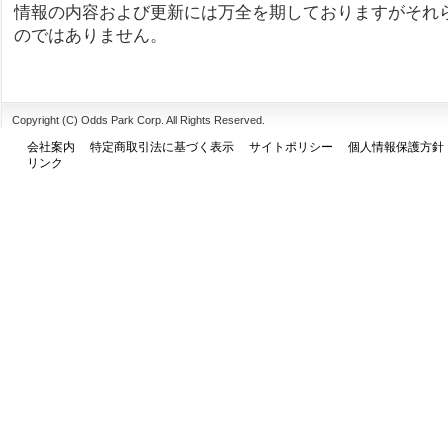
情報の内容および更新には万全を期しておりますがそれ
のではありません。
Copyright (C) Odds Park Corp. All Rights Reserved.
会社案内
特定商取引法に基づく表示
サイトポリシー
個人情報保護方針
リンク