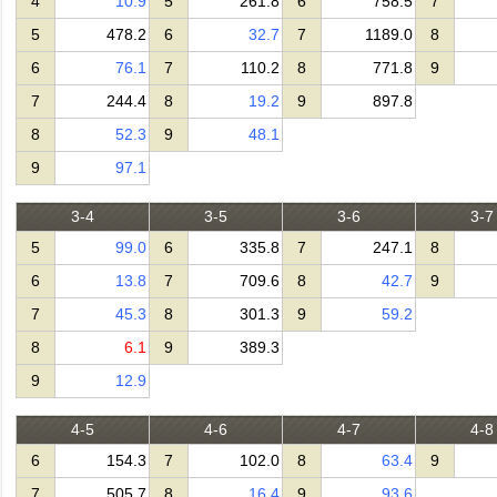
4
10.9
5
261.8
6
758.5
7
5
478.2
6
32.7
7
1189.0
8
6
76.1
7
110.2
8
771.8
9
7
244.4
8
19.2
9
897.8
8
52.3
9
48.1
9
97.1
3-4
3-5
3-6
3-7
5
99.0
6
335.8
7
247.1
8
6
13.8
7
709.6
8
42.7
9
7
45.3
8
301.3
9
59.2
8
6.1
9
389.3
9
12.9
4-5
4-6
4-7
4-8
6
154.3
7
102.0
8
63.4
9
7
505.7
8
16.4
9
93.6