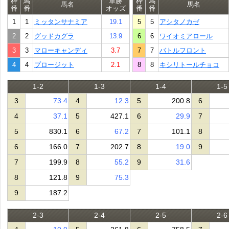
枠
馬
単勝
枠
馬
馬名
馬名
番
番
オッズ
番
番
1
1
ミッタンサナミア
19.1
5
5
アシタノカゼ
2
2
グッドカグラ
13.9
6
6
ワイオミアロール
3
3
マローキャンディ
3.7
7
7
バトルフロント
4
4
プロージット
2.1
8
8
キシリトールチョコ
1-2
1-3
1-4
1-5
3
73.4
4
12.3
5
200.8
6
4
37.1
5
427.1
6
29.9
7
5
830.1
6
67.2
7
101.1
8
6
166.0
7
202.7
8
19.0
9
7
199.9
8
55.2
9
31.6
8
121.8
9
75.3
9
187.2
2-3
2-4
2-5
2-6