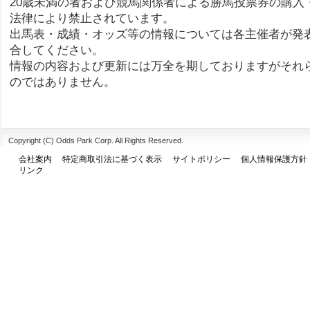
20歳未満の者および競馬関係者による勝馬投票券の購入
法律により禁止されています。
出馬表・成績・オッズ等の情報については各主催者が発
合してください。
情報の内容および更新には万全を期しておりますがそれ
のではありません。
Copyright (C) Odds Park Corp. All Rights Reserved.
会社案内
特定商取引法に基づく表示
サイトポリシー
個人情報保護方針
リンク