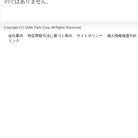
のではありません。
Copyright (C) Odds Park Corp. All Rights Reserved.
会社案内
特定商取引法に基づく表示
サイトポリシー
個人情報保護方針
リンク