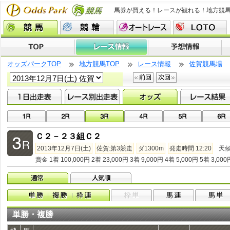
馬券が買える！レースが観れる！地方競
オッズパークTOP
地方競馬TOP
レース情報
佐賀競馬場
Ｃ２－２３組Ｃ２
2013年12月7日(土)
佐賀:第3競走
ダ1300m
発走時間 12:20
天
賞金 1着 100,000円 2着 23,000円 3着 9,000円 4着 5,000円 5着 3,000
単勝・複勝