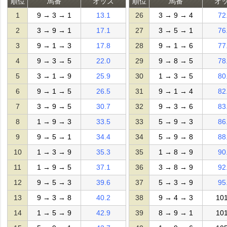
順位
馬番
オッズ
順位
馬番
オ
1
9 → 3 → 1
13.1
26
3 → 9 → 4
72
2
3 → 9 → 1
17.1
27
3 → 5 → 1
76
3
9 → 1 → 3
17.8
28
9 → 1 → 6
77
4
9 → 3 → 5
22.0
29
9 → 8 → 5
78
5
3 → 1 → 9
25.9
30
1 → 3 → 5
80
6
9 → 1 → 5
26.5
31
9 → 1 → 4
82
7
3 → 9 → 5
30.7
32
9 → 3 → 6
83
8
1 → 9 → 3
33.5
33
5 → 9 → 3
86
9
9 → 5 → 1
34.4
34
5 → 9 → 8
88
10
1 → 3 → 9
35.3
35
1 → 8 → 9
90
11
1 → 9 → 5
37.1
36
3 → 8 → 9
92
12
9 → 5 → 3
39.6
37
5 → 3 → 9
95
13
9 → 3 → 8
40.2
38
9 → 4 → 3
101
14
1 → 5 → 9
42.9
39
8 → 9 → 1
101