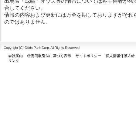
出馬表・成績・オッズ等の情報については各主催者が発
合してください。
情報の内容および更新には万全を期しておりますがそれ
のではありません。
Copyright (C) Odds Park Corp. All Rights Reserved.
会社案内
特定商取引法に基づく表示
サイトポリシー
個人情報保護方針
リンク