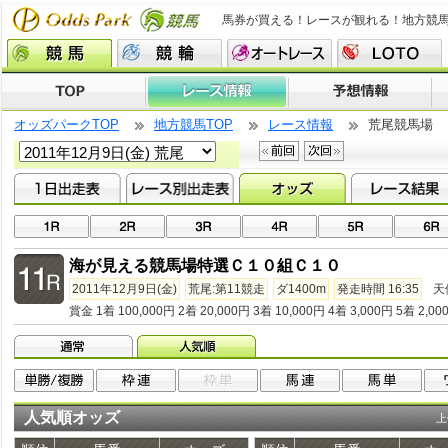
馬券が買える！レースが観れる！地方競
オッズパークTOP
地方競馬TOP
レース情報
荒尾競馬場
海が見える競馬場特選Ｃ１０組Ｃ１０
2011年12月9日(金)
荒尾:第11競走
ダ1400m
発走時間 16:35
天
賞金 1着 100,000円 2着 20,000円 3着 10,000円 4着 3,000円 5着 2,00
人気順オッズ
上