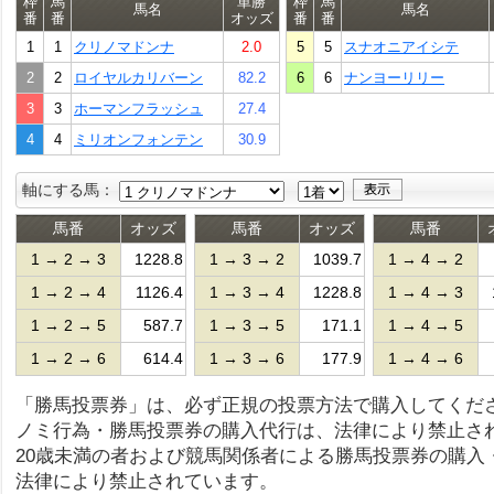
枠
馬
単勝
枠
馬
馬名
馬名
番
番
オッズ
番
番
1
1
クリノマドンナ
2.0
5
5
スナオニアイシテ
2
2
ロイヤルカリバーン
82.2
6
6
ナンヨーリリー
3
3
ホーマンフラッシュ
27.4
4
4
ミリオンフォンテン
30.9
軸にする馬：
馬番
オッズ
馬番
オッズ
馬番
1 → 2 → 3
1228.8
1 → 3 → 2
1039.7
1 → 4 → 2
1 → 2 → 4
1126.4
1 → 3 → 4
1228.8
1 → 4 → 3
1 → 2 → 5
587.7
1 → 3 → 5
171.1
1 → 4 → 5
1 → 2 → 6
614.4
1 → 3 → 6
177.9
1 → 4 → 6
「勝馬投票券」は、必ず正規の投票方法で購入してくだ
ノミ行為・勝馬投票券の購入代行は、法律により禁止さ
20歳未満の者および競馬関係者による勝馬投票券の購入
法律により禁止されています。