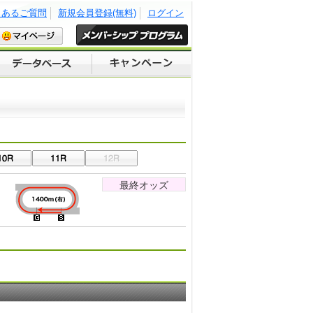
くあるご質問
新規会員登録(無料)
ログイン
最終オッズ