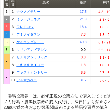
枠
馬
馬名
単勝
複勝
番
番
1
1
ナツノメモリー
17.5
-
4.3
10
2
2
ミラージェネス
24.9
-
2.9
6
3
3
ワレモコウ
18.4
-
1.6
3
4
4
フミノイダテン
7.3
-
1.3
2
5
5
ケイウングレート
49.8
-
8.1
21
6
6
マリンアンドアレン
0.0
-
6.6
17
7
セルリアンラリック
3.3
-
1.1
1
7
8
トキメキセイコー
1.8
-
1.0
1
9
ファストカントリー
8.5
-
2.7
6
8
10
デルマカペラ
31.7
-
3.6
8
「勝馬投票券」は、必ず正規の投票方法で購入してくだ
ノミ行為・勝馬投票券の購入代行は、法律により禁止さ
20歳未満の者および競馬関係者による勝馬投票券の購入