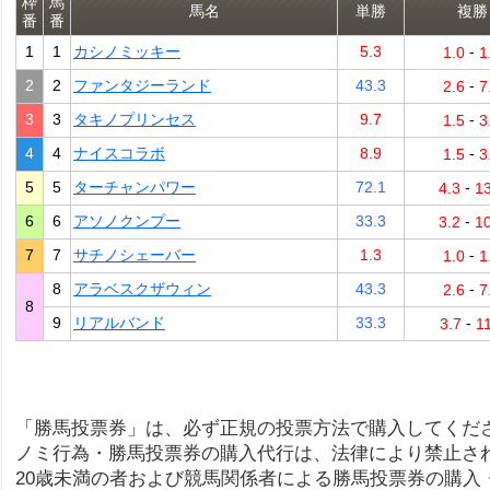
枠
馬
馬名
単勝
複勝
番
番
1
1
カシノミッキー
5.3
-
1.0
1
2
2
ファンタジーランド
43.3
-
2.6
7
3
3
タキノプリンセス
9.7
-
1.5
3
4
4
ナイスコラボ
8.9
-
1.5
3
5
5
ターチャンパワー
72.1
-
4.3
13
6
6
アソノクンプー
33.3
-
3.2
10
7
7
サチノシェーバー
1.3
-
1.0
1
8
アラベスクザウィン
43.3
-
2.6
7
8
9
リアルバンド
33.3
-
3.7
11
「勝馬投票券」は、必ず正規の投票方法で購入してくだ
ノミ行為・勝馬投票券の購入代行は、法律により禁止さ
20歳未満の者および競馬関係者による勝馬投票券の購入