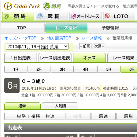
馬券が買える！レースが観れる！地方競
オッズパークTOP
地方競馬TOP
レース情報
荒尾競馬場
Ｃ－３組Ｃ
2010年11月19日(金)
荒尾:第6競走
ダ1400m
発走時間 13:15
天
賞金 1着 100,000円 2着 20,000円 3着 10,000円 4着 3,000円 5着 2,00
出走表