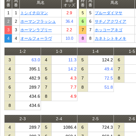
枠
馬
単勝
枠
馬
馬名
馬名
番
番
オッズ
番
番
1
1
トシイチロマン
2.9
5
5
ブルーダイマサ
2
2
ホーマンフラッシュ
36.4
6
6
サチノアクワイア
3
3
ホーマンラブリー
2.2
7
7
ホッコーアネゴ
4
4
オールフォーラヴ
10.0
8
8
カネトシトキメキ
1-2
1-3
1-4
1-5
3
63.0
4
11.3
5
124.2
6
4
395.1
5
14.2
6
49.4
7
5
482.9
6
4.3
7
72.5
8
6
289.7
7
7.7
8
51.8
7
434.6
8
4.9
8
434.6
2-3
2-4
2-5
2-6
4
289.7
5
1086.4
6
724.3
7