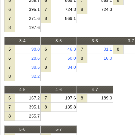
5
289.7
6
869.1
7
869.1
8
6
395.1
7
724.3
8
724.3
7
271.6
8
869.1
8
197.6
3-4
3-5
3-6
3-7
5
98.8
6
46.3
7
31.1
8
6
28.6
7
50.0
8
16.0
7
38.5
8
34.0
8
32.2
4-5
4-6
4-7
6
167.2
7
197.6
8
189.0
7
395.1
8
135.8
8
255.7
5-6
5-7