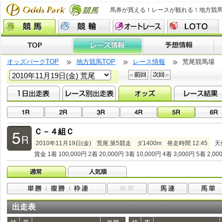
馬券が買える！レースが観れる！地方競
オッズパークTOP
地方競馬TOP
レース情報
荒尾競馬場
Ｃ－４組Ｃ
2010年11月19日(金)
荒尾:第5競走
ダ1400m
発走時間 12:45
天
賞金 1着 100,000円 2着 20,000円 3着 10,000円 4着 3,000円 5着 2,00
出走表