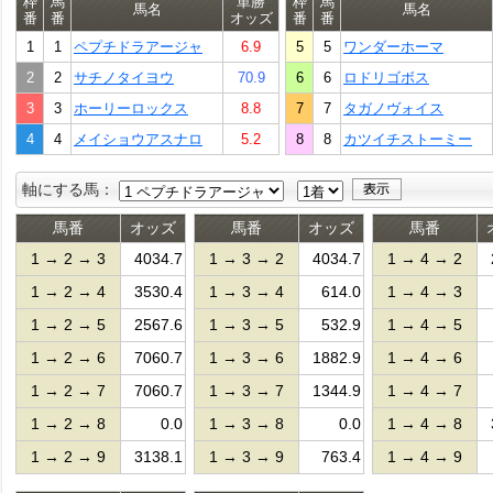
枠
馬
単勝
枠
馬
馬名
馬名
番
番
オッズ
番
番
1
1
ペプチドラアージャ
6.9
5
5
ワンダーホーマ
2
2
サチノタイヨウ
70.9
6
6
ロドリゴボス
3
3
ホーリーロックス
8.8
7
7
タガノヴォイス
4
4
メイショウアスナロ
5.2
8
8
カツイチストーミー
軸にする馬：
馬番
オッズ
馬番
オッズ
馬番
1 → 2 → 3
4034.7
1 → 3 → 2
4034.7
1 → 4 → 2
1 → 2 → 4
3530.4
1 → 3 → 4
614.0
1 → 4 → 3
1 → 2 → 5
2567.6
1 → 3 → 5
532.9
1 → 4 → 5
1 → 2 → 6
7060.7
1 → 3 → 6
1882.9
1 → 4 → 6
1 → 2 → 7
7060.7
1 → 3 → 7
1344.9
1 → 4 → 7
1 → 2 → 8
0.0
1 → 3 → 8
0.0
1 → 4 → 8
1 → 2 → 9
3138.1
1 → 3 → 9
763.4
1 → 4 → 9