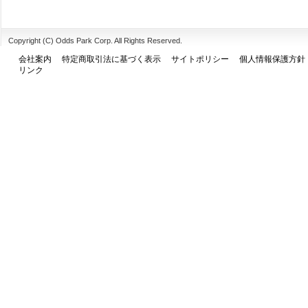
Copyright (C) Odds Park Corp. All Rights Reserved.
会社案内
特定商取引法に基づく表示
サイトポリシー
個人情報保護方針
リンク