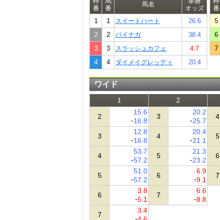
枠
馬
単勝
枠
馬名
番
番
オッズ
番
1
1
スイートハート
26.6
5
2
2
パイナガ
38.4
6
3
3
スラッシュカフェ
4.7
7
4
4
ダイメイグレッディ
20.4
ワイド
1
2
15.6
20.2
2
3
4
-
-
16.8
25.7
12.8
20.4
3
4
5
-
-
16.8
21.1
53.7
21.3
4
5
6
-
-
57.2
23.2
51.0
6.9
5
6
7
-
-
57.2
9.1
3.8
6.6
6
7
-
-
5.1
8.8
3.4
7
-
4.6