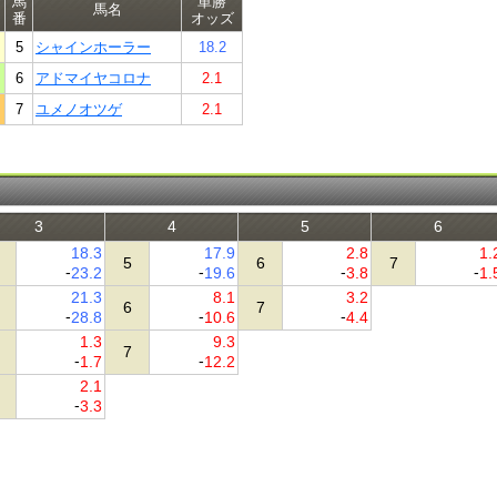
馬
単勝
馬名
番
オッズ
5
シャインホーラー
18.2
6
アドマイヤコロナ
2.1
7
ユメノオツゲ
2.1
3
4
5
6
18.3
17.9
2.8
1.
5
6
7
-
-
-
-
23.2
19.6
3.8
1.
21.3
8.1
3.2
6
7
-
-
-
28.8
10.6
4.4
1.3
9.3
7
-
-
1.7
12.2
2.1
-
3.3