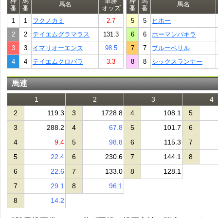
枠
馬
単勝
枠
馬
馬名
馬名
番
番
オッズ
番
番
1
1
フクノカミ
2.7
5
5
ヒホー
2
2
テイエムグラマラス
131.3
6
6
ホーマンパキラ
3
3
イマリオーエンス
98.5
7
7
ブルーベリル
4
4
テイエムクロバラ
3.3
8
8
シックスランナー
馬連
1
2
3
4
2
119.3
3
1728.8
4
108.1
5
3
288.2
4
67.8
5
101.7
6
4
9.4
5
98.8
6
115.3
7
5
22.4
6
230.6
7
144.1
8
6
22.6
7
133.0
8
128.1
7
29.1
8
96.1
8
14.2