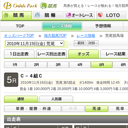
馬券が買える！レースが観れる！地方競
オッズパークTOP
地方競馬TOP
レース情報
荒尾競馬場
Ｃ－４組Ｃ
2010年11月19日(金)
荒尾:第5競走
ダ1400m
発走時間 12:45
天
賞金 1着 100,000円 2着 20,000円 3着 10,000円 4着 3,000円 5着 2,00
出走表