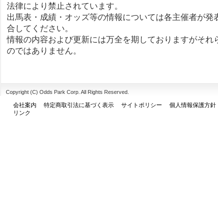
法律により禁止されています。
出馬表・成績・オッズ等の情報については各主催者が発
合してください。
情報の内容および更新には万全を期しておりますがそれ
のではありません。
Copyright (C) Odds Park Corp. All Rights Reserved.
会社案内
特定商取引法に基づく表示
サイトポリシー
個人情報保護方針
リンク