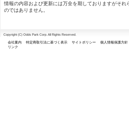
情報の内容および更新には万全を期しておりますがそれ
のではありません。
Copyright (C) Odds Park Corp. All Rights Reserved.
会社案内
特定商取引法に基づく表示
サイトポリシー
個人情報保護方針
リンク