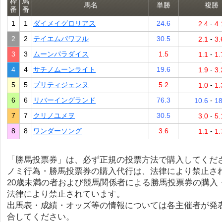
枠
馬
馬名
単勝
複勝
番
番
1
1
ダイメイグロリアス
24.6
-
2.4
4.
2
2
テイエムパワフル
30.5
-
2.1
3.
3
3
ムーンパラダイス
1.5
-
1.1
1.
4
4
サチノムーンライト
19.6
-
1.9
3.
5
5
プリティジェンヌ
5.2
-
1.0
1.
6
6
リバーイングランド
76.3
-
10.6
18
7
7
クリノユメヲ
30.5
-
3.0
5.
8
8
ワンダーソング
3.6
-
1.1
1.
「勝馬投票券」は、必ず正規の投票方法で購入してくだ
ノミ行為・勝馬投票券の購入代行は、法律により禁止さ
20歳未満の者および競馬関係者による勝馬投票券の購入
法律により禁止されています。
出馬表・成績・オッズ等の情報については各主催者が発
合してください。