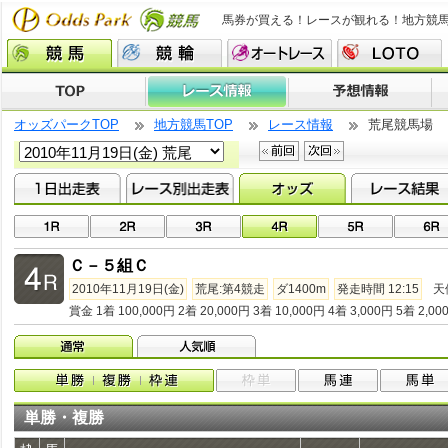
馬券が買える！レースが観れる！地方競
オッズパークTOP
地方競馬TOP
レース情報
荒尾競馬場
Ｃ－５組Ｃ
2010年11月19日(金)
荒尾:第4競走
ダ1400m
発走時間 12:15
天
賞金 1着 100,000円 2着 20,000円 3着 10,000円 4着 3,000円 5着 2,00
単勝・複勝