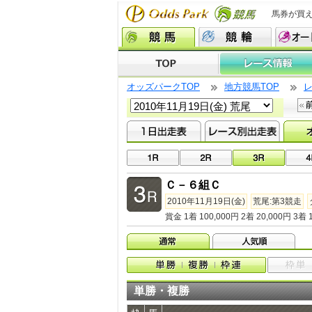
馬券が買
オッズパークTOP
地方競馬TOP
Ｃ－６組Ｃ
2010年11月19日(金)
荒尾:第3競走
賞金 1着 100,000円 2着 20,000円 3着 
単勝・複勝