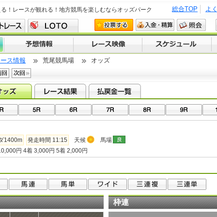
総合TOP
よ
える！レースが観れる！地方競馬を楽しむならオッズパーク
レース情報
荒尾競馬場
オッズ
ダ1400m
発走時間 11:15
天候
馬場
0,000円 4着 3,000円 5着 2,000円
枠連