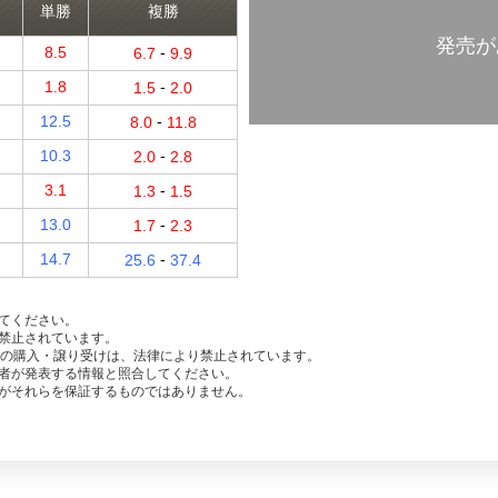
単勝
複勝
発売が
8.5
-
6.7
9.9
1.8
-
1.5
2.0
12.5
-
8.0
11.8
10.3
-
2.0
2.8
3.1
-
1.3
1.5
13.0
-
1.7
2.3
14.7
-
25.6
37.4
てください。
禁止されています。
券の購入・譲り受けは、法律により禁止されています。
者が発表する情報と照合してください。
がそれらを保証するものではありません。