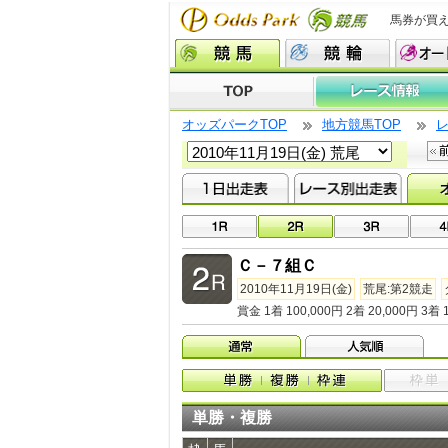
馬券が買
オッズパークTOP
地方競馬TOP
Ｃ－７組Ｃ
2010年11月19日(金)
荒尾:第2競走
賞金 1着 100,000円 2着 20,000円 3着 1
単勝・複勝