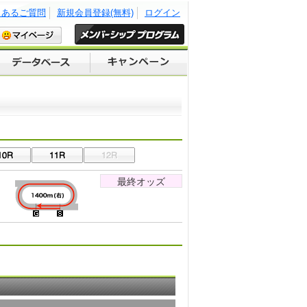
くあるご質問
新規会員登録(無料)
ログイン
最終オッズ