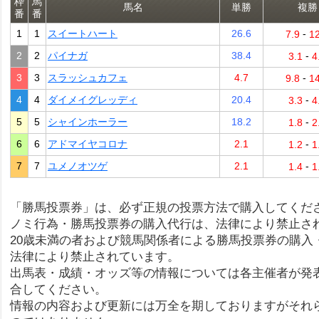
枠
馬
馬名
単勝
複勝
番
番
1
1
スイートハート
26.6
-
7.9
12
2
2
パイナガ
38.4
-
3.1
4
3
3
スラッシュカフェ
4.7
-
9.8
14
4
4
ダイメイグレッディ
20.4
-
3.3
4
5
5
シャインホーラー
18.2
-
1.8
2
6
6
アドマイヤコロナ
2.1
-
1.2
1
7
7
ユメノオツゲ
2.1
-
1.4
1
「勝馬投票券」は、必ず正規の投票方法で購入してくだ
ノミ行為・勝馬投票券の購入代行は、法律により禁止さ
20歳未満の者および競馬関係者による勝馬投票券の購入
法律により禁止されています。
出馬表・成績・オッズ等の情報については各主催者が発
合してください。
情報の内容および更新には万全を期しておりますがそれ