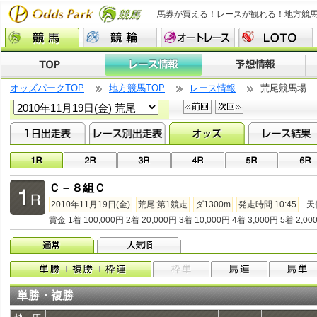
馬券が買える！レースが観れる！地方競
オッズパークTOP
地方競馬TOP
レース情報
荒尾競馬場
Ｃ－８組Ｃ
2010年11月19日(金)
荒尾:第1競走
ダ1300m
発走時間 10:45
天
賞金 1着 100,000円 2着 20,000円 3着 10,000円 4着 3,000円 5着 2,00
単勝・複勝