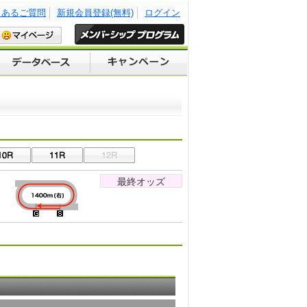
くあるご質問
新規会員登録(無料)
ログイン
最終オッズ