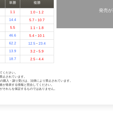
単勝
複勝
発売が
1.1
-
1.0
1.2
14.4
-
5.7
10.7
5.5
-
1.1
1.8
46.6
-
5.4
10.1
62.2
-
12.5
23.4
13.9
-
3.2
5.9
18.7
-
2.5
4.4
てください。
禁止されています。
券の購入・譲り受けは、法律により禁止されています。
者が発表する情報と照合してください。
がそれらを保証するものではありません。