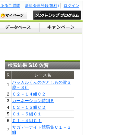
くあるご質問
新規会員登録(無料)
ログイン
検索結果 5/16 佐賀
R
レース名
パッカルくんのおとしもの賞３
1
歳－３組
2
Ｃ２－１４組Ｃ２
3
カーネーション特別Ｂ
4
Ｃ２－１３組Ｃ２
5
Ｃ１－５組Ｃ１
6
Ｃ１－４組Ｃ１
サガデーナイト競馬賞Ｃ１－３
7
組