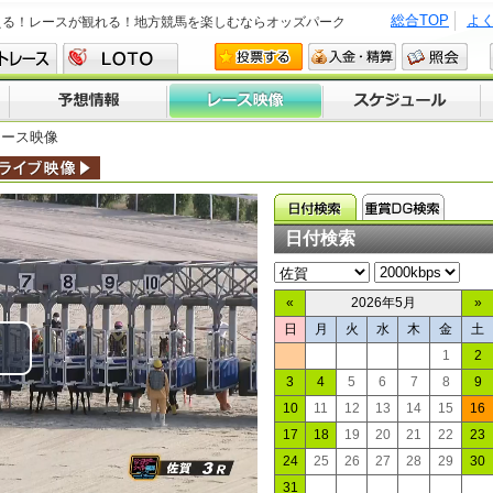
総合TOP
よ
える！レースが観れる！地方競馬を楽しむならオッズパーク
レース映像
日付検索
«
2026年5月
»
日
月
火
水
木
金
土
1
2
lay
3
4
5
6
7
8
9
10
11
12
13
14
15
16
ideo
17
18
19
20
21
22
23
24
25
26
27
28
29
30
31