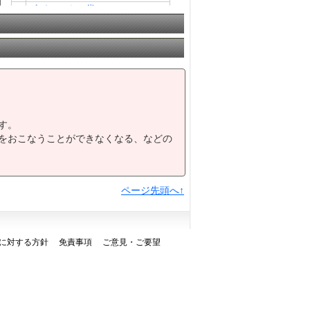
8
ギガンテウム賞Ａ２・Ｂ
鯱の門（しゃちのもん）特別３
9
歳
ＳＡＧＡリベンジャーズドリー
10
ムＣ２－１６組
す。
をおこなうことができなくなる、などの
ページ先頭へ↑
に対する方針
免責事項
ご意見・ご要望