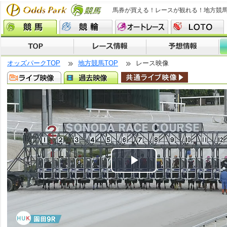
馬券が買える！レースが観れる！地方競
オッズパークTOP
地方競馬TOP
レース映像
Play
Video